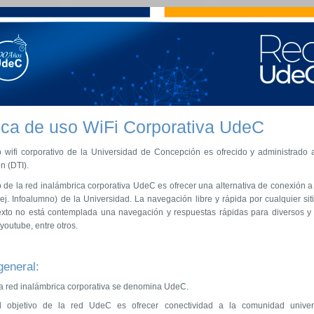
tica de uso WiFi Corporativa UdeC
io wifi corporativo de la Universidad de Concepción es ofrecido y administrado
n (DTI).
o de la red inalámbrica corporativa UdeC es ofrecer una alternativa de conexión a 
ej. Infoalumno) de la Universidad. La navegación libre y rápida por cualquier siti
exto no está contemplada una navegación y respuestas rápidas para diversos y v
youtube, entre otros.
eneral:
a red inalámbrica corporativa se denomina UdeC.
l objetivo de la red UdeC es ofrecer conectividad a la comunidad universi