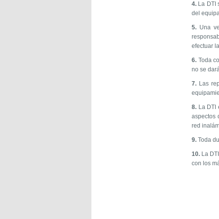
4.
La DTI s
del equip
5.
Una vez
responsab
efectuar l
6.
Toda con
no se dará
7.
Las repa
equipamien
8.
La DTI e
aspectos d
red inalám
9.
Toda du
10.
La DTI 
con los má