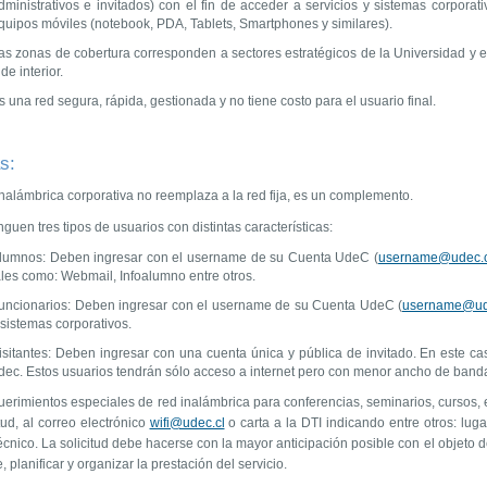
dministrativos e invitados) con el fin de acceder a servicios y sistemas corpora
quipos móviles (notebook, PDA, Tablets, Smartphones y similares).
as zonas de cobertura corresponden a sectores estratégicos de la Universidad y e
 de interior.
s una red segura, rápida, gestionada y no tiene costo para el usuario final.
s:
nalámbrica corporativa no reemplaza a la red fija, es un complemento.
nguen tres tipos de usuarios con distintas características:
lumnos: Deben ingresar con el username de su Cuenta UdeC (
username@udec.c
ales como: Webmail, Infoalumno entre otros.
uncionarios: Deben ingresar con el username de su Cuenta UdeC (
username@ud
 sistemas corporativos.
isitantes: Deben ingresar con una cuenta única y pública de invitado. En este ca
dec. Estos usuarios tendrán sólo acceso a internet pero con menor ancho de band
erimientos especiales de red inalámbrica para conferencias, seminarios, cursos, e
tud, al correo electrónico
wifi@udec.cl
o carta a la DTI indicando entre otros: lug
écnico. La solicitud debe hacerse con la mayor anticipación posible con el objeto de a
e, planificar y organizar la prestación del servicio.