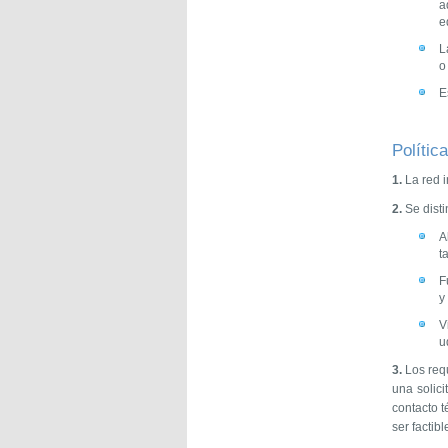
a
e
L
o
E
Política
1.
La red i
2.
Se disti
A
t
F
y
V
u
3.
Los requ
una solici
contacto t
ser factibl