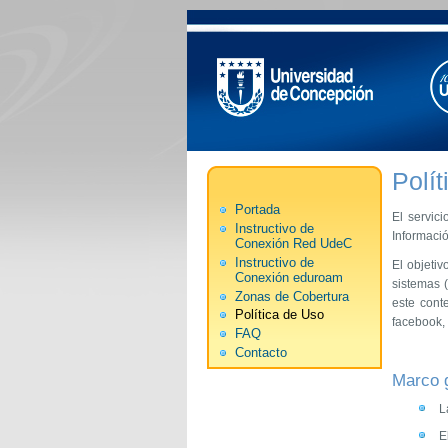
Polí
Portada
El servic
Instructivo de
Informació
Conexión Red UdeC
Instructivo de
El objetiv
Conexión eduroam
sistemas (
Zonas de Cobertura
este cont
Política de Uso
facebook, 
FAQ
Contacto
Marco g
L
E